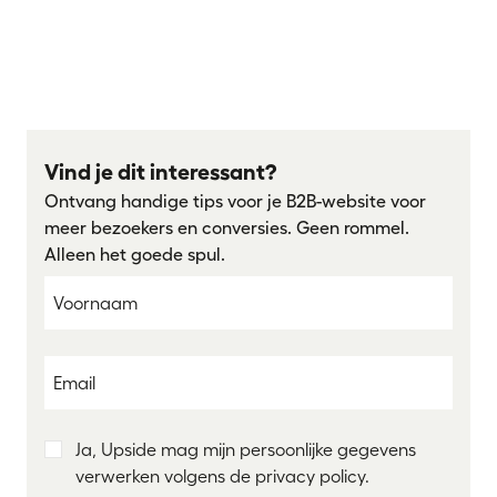
SEO voor B2B: heeft dat eigenlijk wel zin?
Versiebeheer is de basis van professionele
webontwikkeling
De 5 beste B2B SaaS-websites die kleur durven te
bekennen
Vind je dit interessant?
Ontvang handige tips voor je B2B-website voor
meer bezoekers en conversies. Geen rommel.
Alleen het goede spul.
Ja, Upside mag mijn persoonlijke gegevens
verwerken volgens de privacy policy.