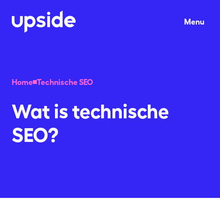
Ga naar hoofdinhoud
Menu
Home
Technische SEO
Wat is technische
SEO?